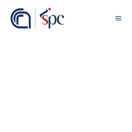
Presentazione
Organigramma
Personale
Associati ISPC
Sedi
Storia
Rete Scientifica
Collaborazioni Istituzionali
Europei
Gruppi di Ricerca
Nazionali
Regionali
Fieldwork abroad
Internazionali
ISPC Press
ISPC Open Portal
Zenodo
Social Board
Gruppo Rete Faro Italia
Public engagement