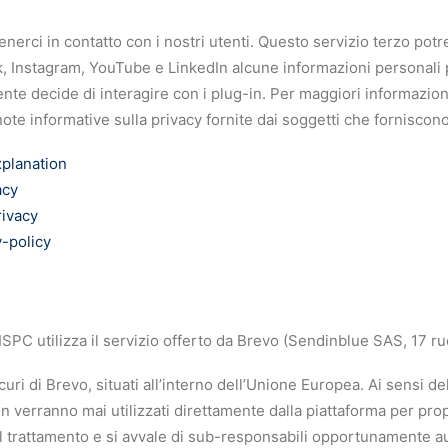
enerci in contatto con i nostri utenti. Questo servizio terzo potr
 Instagram, YouTube e LinkedIn alcune informazioni personali p
ente decide di interagire con i plug-in. Per maggiori informazioni
e note informative sulla privacy fornite dai soggetti che forniscono
planation
acy
rivacy
y-policy
R ISPC utilizza il servizio offerto da Brevo (Sendinblue SAS, 17 r
ri di Brevo, situati all’interno dell’Unione Europea. Ai sensi dell
on verranno mai utilizzati direttamente dalla piattaforma per pro
del trattamento e si avvale di sub-responsabili opportunamente 