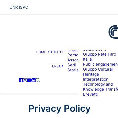
CNR ISPC
Presentazione
Social Board
Organigramma
HOME
ISTITUTO
R
Gruppo Rete Faro
Personale
Italia
Associati ISPC
Public engagemen
Sedi
TERZA MISSIONE
Gruppo Cultural
Storia
Heritage
Interpretation
Technology and
Knowledge Transf
Brevetti
Privacy Policy