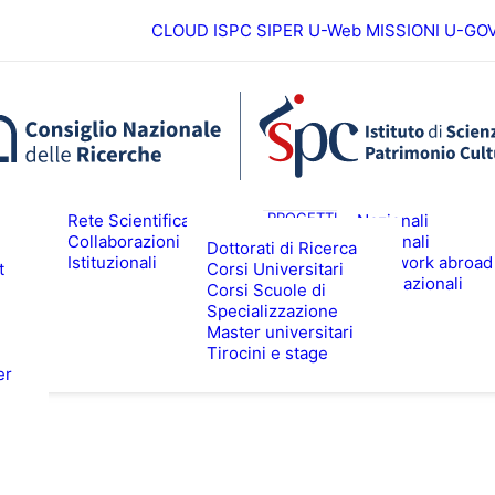
CLOUD ISPC
SIPER
U-Web MISSIONI
U-GO
Europei
ICERCA
PROGETTI
Rete Scientifica
Nazionali
Collaborazioni
Regionali
Dottorati di Ricerca
Istituzionali
Fieldwork abroad
t
Corsi Universitari
ALTA FORMAZIONE
EVENTI & N
Internazionali
Corsi Scuole di
Specializzazione
Master universitari
Tirocini e stage
er