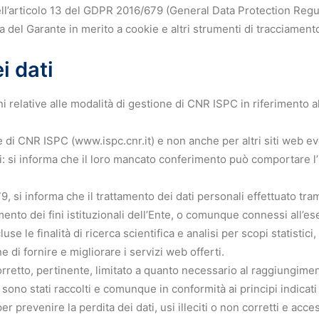
dell’articolo 13 del GDPR 2016/679 (General Data Protection Reg
a del Garante in merito a cookie e altri strumenti di tracciament
i dati
relative alle modalità di gestione di CNR ISPC in riferimento al 
e di CNR ISPC (www.ispc.cnr.it) e non anche per altri siti web ev
si informa che il loro mancato conferimento può comportare l’imp
, si informa che il trattamento dei dati personali effettuato tra
mento dei fini istituzionali dell’Ente, o comunque connessi all’es
luse le finalità di ricerca scientifica e analisi per scopi statistici
fine di fornire e migliorare i servizi web offerti.
corretto, pertinente, limitato a quanto necessario al raggiungiment
sono stati raccolti e comunque in conformità ai principi indicat
prevenire la perdita dei dati, usi illeciti o non corretti e acces