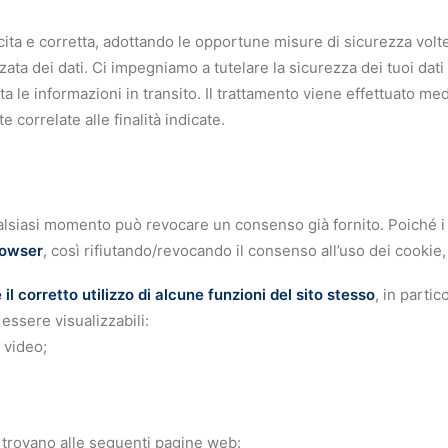
 lecita e corretta, adottando le opportune misure di sicurezza vol
ta dei dati. Ci impegniamo a tutelare la sicurezza dei tuoi dati p
 le informazioni in transito. Il trattamento viene effettuato med
 correlate alle finalità indicate.
 qualsiasi momento può revocare un consenso già fornito. Poiché i
rowser
, così rifiutando/revocando il consenso all’uso dei cookie
il corretto utilizzo di alcune funzioni del sito stesso
, in partic
essere visualizzabili:
 video;
si trovano alle seguenti pagine web: