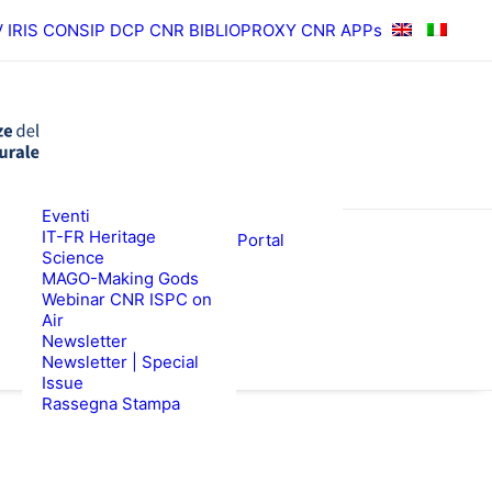
V
IRIS
CONSIP
DCP CNR
BIBLIOPROXY
CNR APPs
News
Eventi
RISULTATI
ISPC Press
IT-FR Heritage
ISPC Open Portal
Science
Zenodo
EWS
BANDI
MAGO-Making Gods
Webinar CNR ISPC on
Air
Newsletter
Newsletter | Special
Issue
Rassegna Stampa