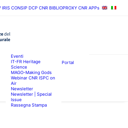
V
IRIS
CONSIP
DCP CNR
BIBLIOPROXY
CNR APPs
News
Eventi
RISULTATI
ISPC Press
IT-FR Heritage
ISPC Open Portal
Science
Zenodo
EWS
BANDI
MAGO-Making Gods
Webinar CNR ISPC on
Air
Newsletter
Newsletter | Special
Issue
Rassegna Stampa