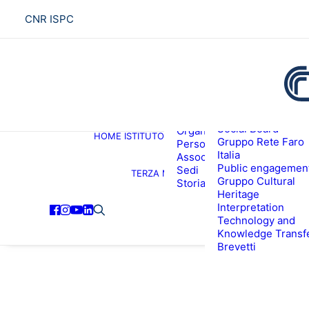
CNR ISPC
Presentazione
Social Board
Organigramma
HOME
ISTITUTO
R
Gruppo Rete Faro
Personale
Italia
Associati ISPC
Public engagemen
Sedi
TERZA MISSIONE
Gruppo Cultural
Storia
Heritage
Interpretation
Technology and
Knowledge Transf
Brevetti