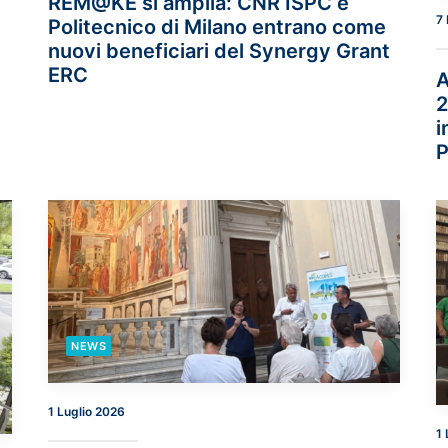
REM@KE si amplia: CNR ISPC e
7 
Politecnico di Milano entrano come
nuovi beneficiari del Synergy Grant
ERC
A
2
i
P
NEWS
1 Luglio 2026
1 