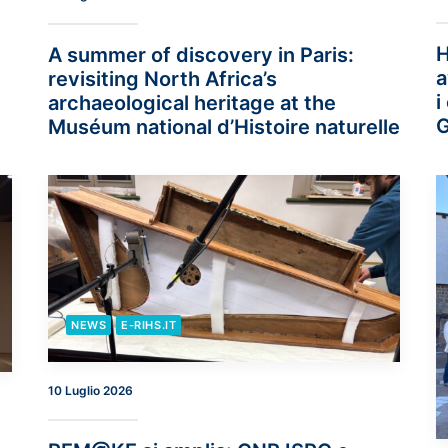
H
A summer of discovery in Paris:
a
revisiting North Africa’s
i
archaeological heritage at the
G
Muséum national d’Histoire naturelle
NEWS
E-RIHS.IT
10 Luglio 2026