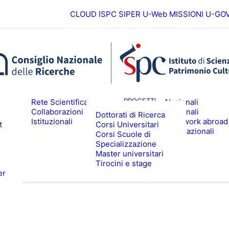
CLOUD ISPC
SIPER
U-Web MISSIONI
U-GO
Europei
ICERCA
PROGETTI
Rete Scientifica
Nazionali
Collaborazioni
Regionali
Dottorati di Ricerca
Istituzionali
Fieldwork abroad
t
Corsi Universitari
ALTA FORMAZIONE
EVENTI & N
Internazionali
Corsi Scuole di
Specializzazione
Master universitari
Tirocini e stage
er