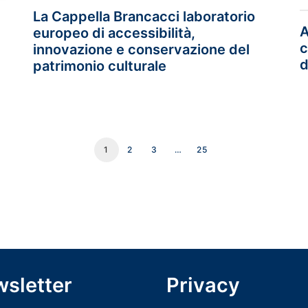
La Cappella Brancacci laboratorio
A
europeo di accessibilità,
c
innovazione e conservazione del
d
patrimonio culturale
1
2
3
…
25
sletter
Privacy