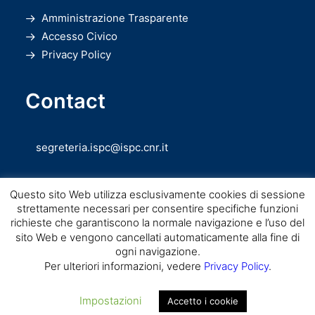
Amministrazione Trasparente
Accesso Civico
Privacy Policy
Contact
segreteria.ispc@ispc.cnr.it
Questo sito Web utilizza esclusivamente cookies di sessione
strettamente necessari per consentire specifiche funzioni
richieste che garantiscono la normale navigazione e l’uso del
sito Web e vengono cancellati automaticamente alla fine di
ogni navigazione.
Copyright © CNR ISPC |
Consiglio Nazionale delle Ricerche
– Istituto di
Per ulteriori informazioni, vedere
Privacy Policy
.
Scienze del Patrimonio Culturale – 2026
Impostazioni
Accetto i cookie