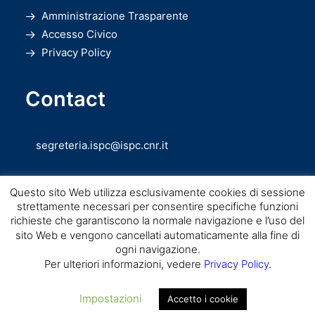
Amministrazione Trasparente
Accesso Civico
Privacy Policy
Contact
segreteria.ispc@ispc.cnr.it
Questo sito Web utilizza esclusivamente cookies di sessione
strettamente necessari per consentire specifiche funzioni
richieste che garantiscono la normale navigazione e l’uso del
sito Web e vengono cancellati automaticamente alla fine di
ogni navigazione.
Copyright © CNR ISPC |
Consiglio Nazionale delle Ricerche
– Istituto di
Per ulteriori informazioni, vedere
Privacy Policy
.
Scienze del Patrimonio Culturale – 2026
Impostazioni
Accetto i cookie