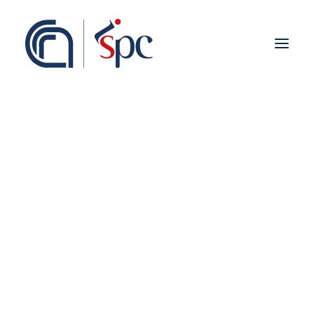
Presentazione
Organigramma
Personale
Associati ISPC
Sedi
Storia
Rete Scientifica
Collaborazioni Istituzionali
Europei
Nazionali
Regionali
Fieldwork abroad
Internazionali