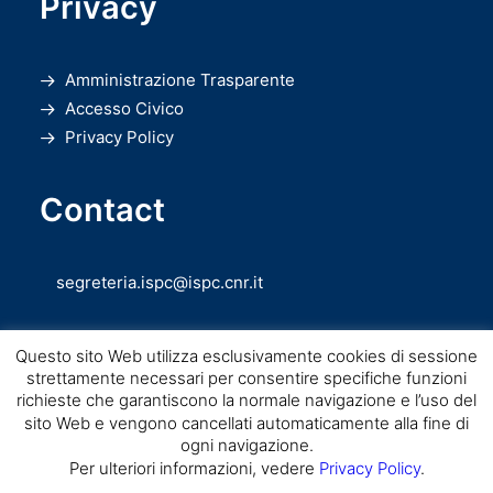
Privacy
Amministrazione Trasparente
Accesso Civico
Privacy Policy
Contact
segreteria.ispc@ispc.cnr.it
Questo sito Web utilizza esclusivamente cookies di sessione
strettamente necessari per consentire specifiche funzioni
richieste che garantiscono la normale navigazione e l’uso del
sito Web e vengono cancellati automaticamente alla fine di
ogni navigazione.
Copyright © CNR ISPC |
Consiglio Nazionale delle Ricerche
– Istituto di
Per ulteriori informazioni, vedere
Privacy Policy
.
Scienze del Patrimonio Culturale – 2026