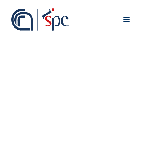
About the institute
Organization
Staff
ISPC Associates
Branches
History
Scientific Network
Institutional Collaborations
Groups & Labs
European
National
Cultural Evolution
Regional
Fieldwork abroad
International
ISPC Press
ISPC Open Portal
Zenodo
Social Board
Gruppo Rete Faro Italia
Public engagement