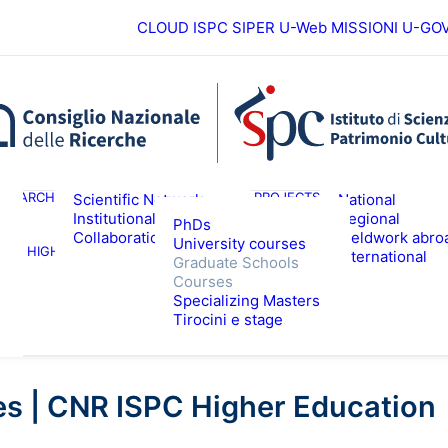
CLOUD ISPC
SIPER
U-Web MISSIONI
U-GO
European
ESEARCH
PROJECTS
Scientific Network
National
Institutional
Regional
PhDs
Collaborations
Fieldwork abro
University courses
HIGHER EDUCATION
EVENTS & NE
International
Graduate Schools
Courses
Specializing Masters
Tirocini e stage
s | CNR ISPC Higher Education