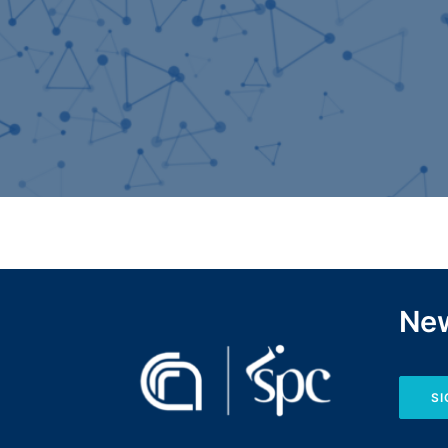
New
SI