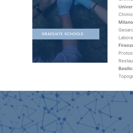
Univer
Chimica
Milano
Geoarc
Labora
Firenz
Protos
Restaur
Basili
Topogr