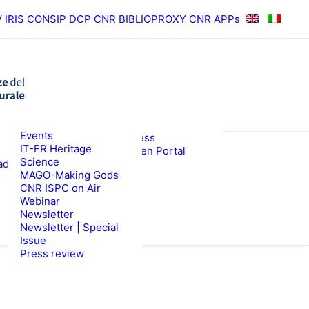
V
IRIS
CONSIP
DCP CNR
BIBLIOPROXY
CNR APPs
News
Events
RESULTS
ISPC Press
IT-FR Heritage
ISPC Open Portal
Science
ad
Zenodo
WS
TENDERS
MAGO-Making Gods
CNR ISPC on Air
Webinar
Newsletter
Newsletter | Special
Issue
Press review