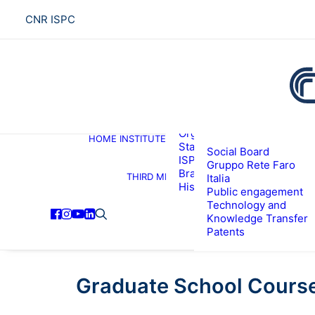
CNR ISPC
About the institute
Organization
HOME
INSTITUTE
R
Staff
Social Board
ISPC Associates
Gruppo Rete Faro
Branches
THIRD MISSION
Italia
History
Public engagement
Technology and
Knowledge Transfer
Patents
Graduate School Course