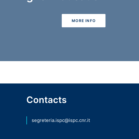
MORE INFO
Contacts
segreteria.ispc@ispc.cnr.it