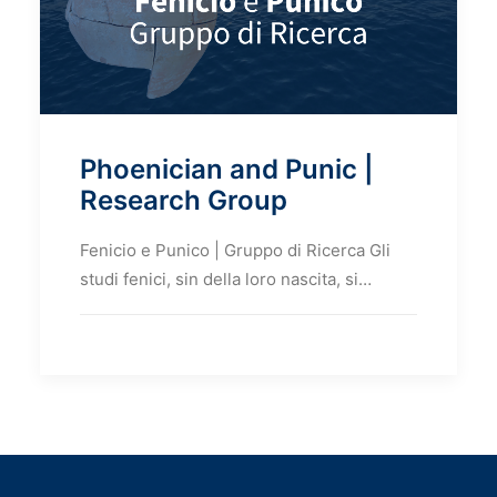
Phoenician and Punic |
Research Group
Fenicio e Punico | Gruppo di Ricerca Gli
studi fenici, sin della loro nascita, si…