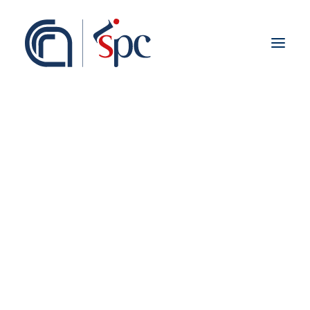
About the institute
Organization
Staff
ISPC Associates
Branches
History
Scientific Network
Institutional Collaborations
Groups & Labs
European
National
Archaeology
Regional
Fieldwork abroad
International
ISPC Press
ISPC Open Portal
Zenodo
Social Board
Gruppo Rete Faro Italia
Public engagement