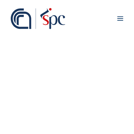
Presentazione
Organigramma
Personale
Associati ISPC
Sedi
Storia
Rete Scientifica
Collaborazioni Istituzionali
Europei
Nazionali
Regionali
Fieldwork abroad
Internazionali