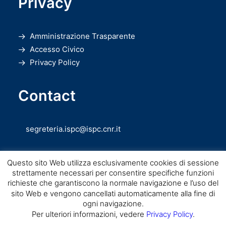
Privacy
Amministrazione Trasparente
Accesso Civico
Privacy Policy
Contact
segreteria.ispc@ispc.cnr.it
Questo sito Web utilizza esclusivamente cookies di sessione
strettamente necessari per consentire specifiche funzioni
richieste che garantiscono la normale navigazione e l’uso del
sito Web e vengono cancellati automaticamente alla fine di
ogni navigazione.
Copyright © CNR ISPC |
Consiglio Nazionale delle Ricerche
– Istituto di
Per ulteriori informazioni, vedere
Privacy Policy
.
Scienze del Patrimonio Culturale – 2026