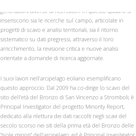
cumulativa, fondata sul riuso critico dei dati prodotti da
generazioni diverse di ricercatori. In questo quadro si
inseriscono sia le ricerche sul campo, articolate in
progetti di scavo e analisi territoriali, sia il ritorno
sistematico su dati pregressi, attraverso il loro
arricchimento, la revisione critica e nuove analisi
orientate a domande di ricerca aggiornate.
I suoi lavori nell’arcipelago eoliano esemplificano
questo approccio. Dal 2009 ha co-dirige lo scavo del
sito dell’età del Bronzo di San Vincenzo a Stromboli; è
Principal Investigator del progetto Minority Report,
dedicato alla rilettura dei dati raccolti negli scavi del
secolo scorso nei siti della prima età del Bronzo delle
“isole minori” dell’arcipelago; ed è Principal Investigator