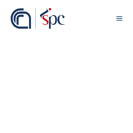
Presentazione
Organigramma
Personale
Associati ISPC
Sedi
Storia
Rete Scientifica
Collaborazioni Istituzionali
Europei
Nazionali
Regionali
Fieldwork abroad
Internazionali