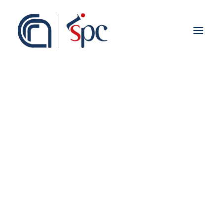
Presentazione
Organigramma
Personale
Associati ISPC
Sedi
Storia
Rete Scientifica
Collaborazioni Istituzionali
Europei
Closed
Nazionali
Regionali
Fieldwork abroad
Internazionali
ISPC Press
ISPC Open Portal
Zenodo
Social Board
Gruppo Rete Faro Italia
Public engagement