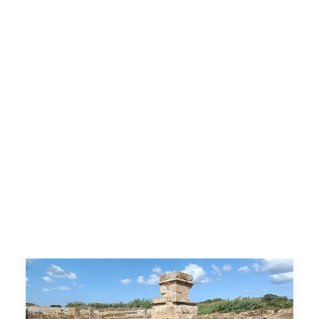
rurali lungo la Via della
Seta Marittima
Conservazione e Valorizzazione del
Patrimonio Culturale degli insediamenti
urbani e rurali lungo…