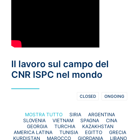
Il lavoro sul campo del
CNR ISPC nel mondo
CLOSED
ONGOING
MOSTRA TUTTO
SIRIA
ARGENTINA
SLOVENIA
VIETNAM
SPAGNA
CINA
GEORGIA
TURCHIA
KAZAKHSTAN
AMERICA LATINA
TUNISIA
EGITTO
GRECIA
KURDISTAN
MAROCCO
GIORDANIA
LIBANO