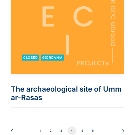
CLOSED
GIORDANIA
The archaeological site of Umm
ar-Rasas
1
2
3
4
5
6