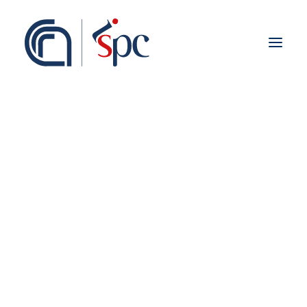
About the institute
Organization
Staff
ISPC Associates
Branches
History
Scientific Network
Institutional Collaborations
European
Ongoing
National
Regional
Fieldwork abroad
International
ISPC Press
ISPC Open Portal
Zenodo
Social Board
Gruppo Rete Faro Italia
Public engagement