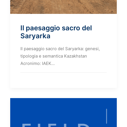
Il paesaggio sacro del
Saryarka
Il paesaggio sacro del Saryarka: genesi,
tipologia e semantica Kazakhstan
Acronimo: IAEK…