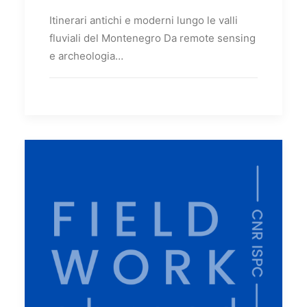
Itinerari antichi e moderni lungo le valli
fluviali del Montenegro Da remote sensing
e archeologia…