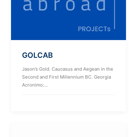
GOLCAB
Jason’s Gold. Caucasus and Aegean in the
Second and First Millennium BC. Georgia
Acronimo:…