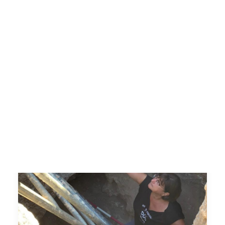
Il patrimonio industriale: una risorsa
"fragile" da valorizzare Dalla conoscenza al
riuso…