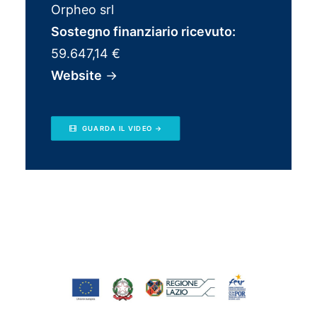
Orpheo srl
Sostegno finanziario ricevuto:
59.647,14 €
Website
→
GUARDA IL VIDEO →