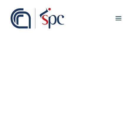
Presentazione
Organigramma
Personale
Associati ISPC
Sedi
Storia
Rete Scientifica
Collaborazioni Istituzionali
Europei
Nazionali
Regionali
Fieldwork abroad
Internazionali