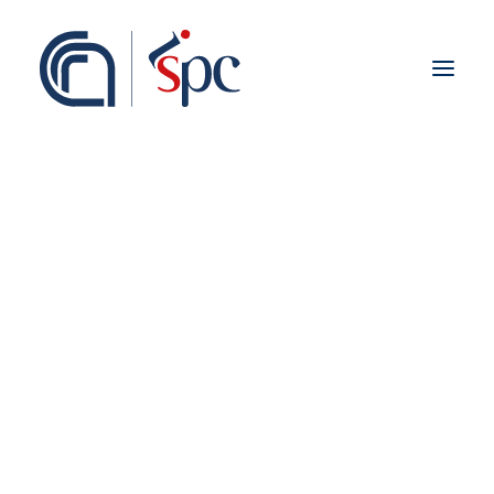
Presentazione
Organigramma
Personale
Associati ISPC
Sedi
Storia
Rete Scientifica
Collaborazioni Istituzionali
Europei
Nazionali
Regionali
Fieldwork abroad
Internazionali