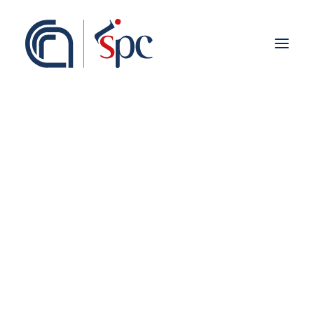
Presentazione
Organigramma
Personale
Associati ISPC
Sedi
Storia
Rete Scientifica
Collaborazioni Istituzionali
Europei
Nazionali
Regionali
Fieldwork abroad
Internazionali