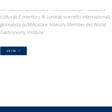
svolge anche attività di docenza universitaria,
formazione specialistica e consulenza per istituzioni
culturali. È membro di comitati scientifici internazionali,
giornalista pubblicista e Advisory Member del World
Gastronomy Institute.
CV ITA