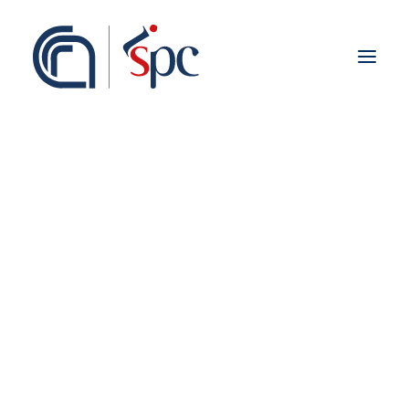
Presentazione
Organigramma
Personale
Associati ISPC
Sedi
Storia
Rete Scientifica
Collaborazioni Istituzionali
Europei
Nazionali
Regionali
Fieldwork abroad
Internazionali