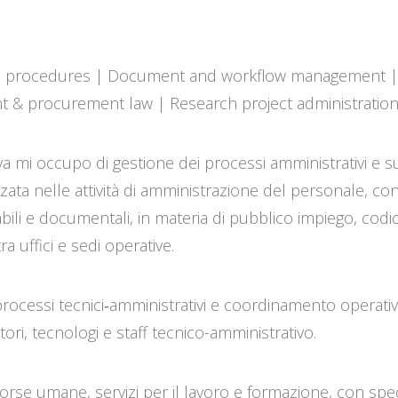
ve procedures | Document and workflow management | I
t & procurement law | Research project administratio
a mi occupo di gestione dei processi amministrativi e s
izzata nelle attività di amministrazione del personale, c
ili e documentali, in materia di pubblico impiego, codice
ra uffici e sedi operative.
rocessi tecnici‑amministrativi e coordinamento operativo
tori, tecnologi e staff tecnico-amministrativo.
sorse umane, servizi per il lavoro e formazione, con sp