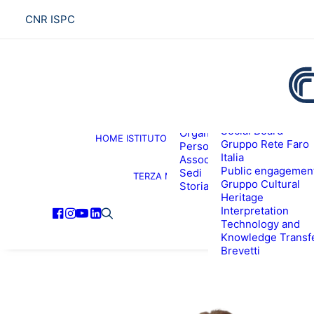
CNR ISPC
Presentazione
Social Board
Organigramma
HOME
ISTITUTO
R
Gruppo Rete Faro
Personale
Italia
Associati ISPC
Public engagemen
Sedi
TERZA MISSIONE
Gruppo Cultural
Storia
Heritage
Interpretation
Technology and
Knowledge Transf
Brevetti