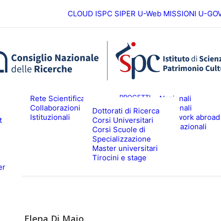
CLOUD ISPC
SIPER
U-Web MISSIONI
U-GO
Europei
ICERCA
PROGETTI
Rete Scientifica
Nazionali
Collaborazioni
Regionali
Dottorati di Ricerca
Istituzionali
Fieldwork abroad
t
Corsi Universitari
ALTA FORMAZIONE
EVENTI & N
Internazionali
Corsi Scuole di
Specializzazione
Master universitari
Tirocini e stage
er
Elena Di Maio