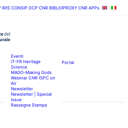
V
IRIS
CONSIP
DCP CNR
BIBLIOPROXY
CNR APPs
News
Eventi
RISULTATI
ISPC Press
IT-FR Heritage
ISPC Open Portal
Science
Zenodo
EWS
BANDI
MAGO-Making Gods
Webinar CNR ISPC on
Air
Newsletter
Newsletter | Special
Issue
Rassegna Stampa