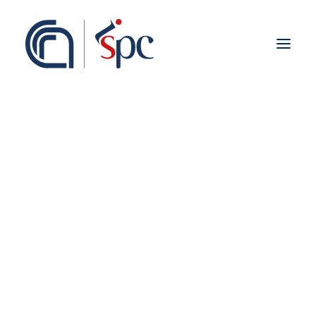
Presentazione
Organigramma
Personale
Associati ISPC
Sedi
Storia
Rete Scientifica
Collaborazioni Istituzionali
Europei
Nazionali
Regionali
Fieldwork abroad
Internazionali