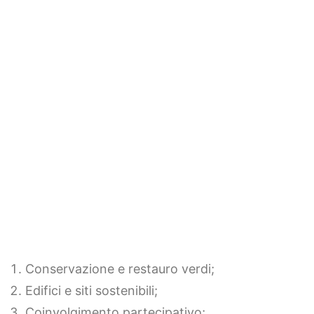
Selezionato nell’ambito del bando europeo
“Teaming for Excellence” del 2023,
GreenHer riunisce istituzioni leader in
Europa nel campo del patrimonio per
rafforzare la capacità di ricerca e sviluppo in
Slovenia e per far avanzare le scienze del
patrimonio orientandole ai temi della
sostenibilità ambientale.
Il Centro di Eccellenza svilupperà quattro
nuclei di ricerca:
Conservazione e restauro verdi;
Edifici e siti sostenibili;
Coinvolgimento partecipativo;