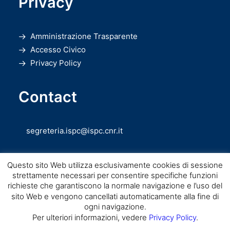
Privacy
Amministrazione Trasparente
Accesso Civico
Privacy Policy
Contact
segreteria.ispc@ispc.cnr.it
Questo sito Web utilizza esclusivamente cookies di sessione
strettamente necessari per consentire specifiche funzioni
richieste che garantiscono la normale navigazione e l’uso del
sito Web e vengono cancellati automaticamente alla fine di
ogni navigazione.
Copyright © CNR ISPC |
Consiglio Nazionale delle Ricerche
– Istituto di
Per ulteriori informazioni, vedere
Privacy Policy
.
Scienze del Patrimonio Culturale – 2026