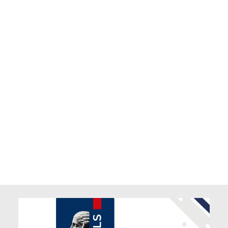
modelli texturizzati e modellazione tridimensionale
di dettaglio e semantizzata nell’ambito del patrimonio
culturale.
SCARICA IL BANDO
Potrebbe interessarti