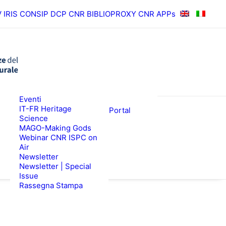
V
IRIS
CONSIP
DCP CNR
BIBLIOPROXY
CNR APPs
News
Eventi
RISULTATI
ISPC Press
IT-FR Heritage
ISPC Open Portal
Science
Zenodo
EWS
BANDI
MAGO-Making Gods
Webinar CNR ISPC on
Air
Newsletter
Newsletter | Special
Issue
Rassegna Stampa