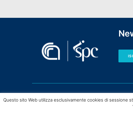
New
IS
Questo sito Web utilizza esclusivamente cookies di sessione st
Copyright © CNR I