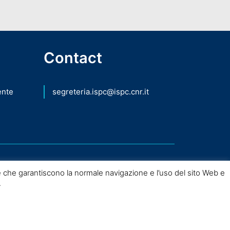
Contact
ente
segreteria.ispc@ispc.cnr.it
 che garantiscono la normale navigazione e l’uso del sito Web e
.
nio Culturale – 2026