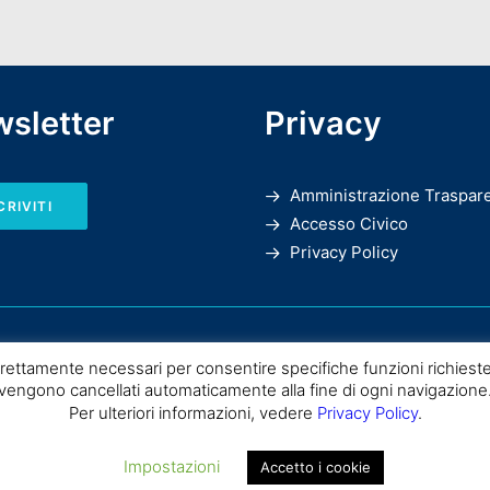
sletter
Privacy
Amministrazione Traspar
CRIVITI
Accesso Civico
Privacy Policy
rettamente necessari per consentire specifiche funzioni richieste
vengono cancellati automaticamente alla fine di ogni navigazione
Per ulteriori informazioni, vedere
Privacy Policy
.
SPC |
Consiglio Nazionale delle Ricerche
– Istituto di Scienze del Patrimo
Impostazioni
Accetto i cookie