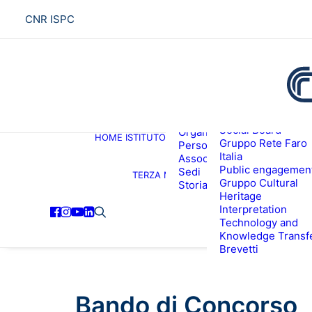
CNR ISPC
Presentazione
Social Board
Organigramma
HOME
ISTITUTO
R
Gruppo Rete Faro
Personale
Italia
Associati ISPC
Public engagemen
Sedi
TERZA MISSIONE
Gruppo Cultural
Storia
Heritage
Interpretation
Technology and
Knowledge Transf
Brevetti
Bando di Concorso