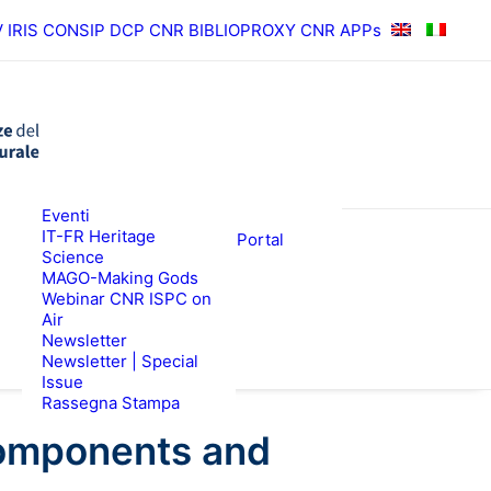
V
IRIS
CONSIP
DCP CNR
BIBLIOPROXY
CNR APPs
News
Eventi
RISULTATI
ISPC Press
IT-FR Heritage
ISPC Open Portal
Science
Zenodo
EWS
BANDI
MAGO-Making Gods
Webinar CNR ISPC on
Air
Newsletter
Newsletter | Special
Issue
Rassegna Stampa
Components and