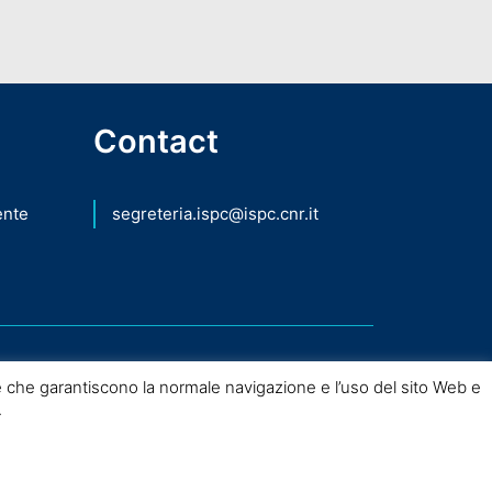
Contact
ente
segreteria.ispc@ispc.cnr.it
 che garantiscono la normale navigazione e l’uso del sito Web e
.
nio Culturale – 2026