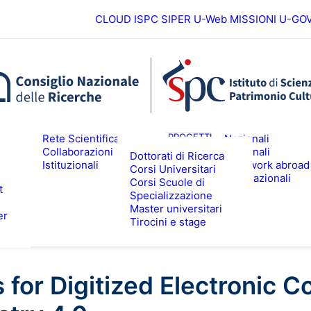
CLOUD ISPC
SIPER
U-Web MISSIONI
U-GO
Europei
ICERCA
PROGETTI
Rete Scientifica
Nazionali
Collaborazioni
Regionali
Dottorati di Ricerca
Istituzionali
Fieldwork abroad
Corsi Universitari
ALTA FORMAZIONE
EVENTI & N
Internazionali
Corsi Scuole di
t
Specializzazione
Master universitari
er
Tirocini e stage
for Digitized Electronic 