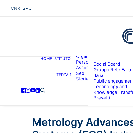
CNR ISPC
Presentazione
Organigramma
HOME
ISTITUTO
R
Personale
Social Board
Associati ISPC
Gruppo Rete Faro
Sedi
TERZA MISSIONE
Italia
Storia
Public engagemen
Technology and
Knowledge Transf
Brevetti
Metrology Advances 