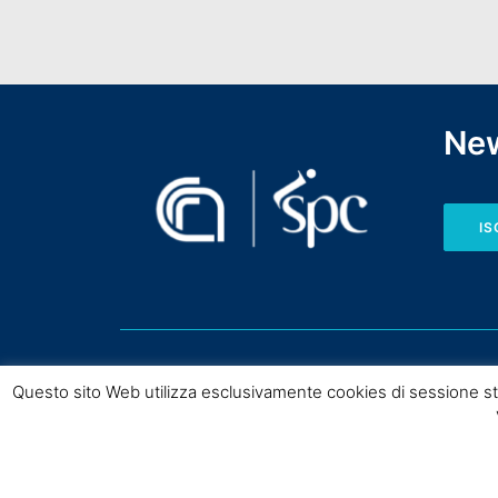
New
IS
Questo sito Web utilizza esclusivamente cookies di sessione st
Copyright © CNR I