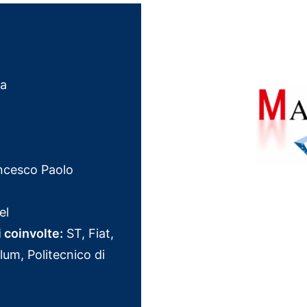
a
cesco Paolo
el
i coinvolte:
ST, Fiat,
lum, Politecnico di