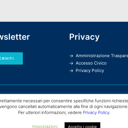
sletter
Privacy
Amministrazione Traspar
CRIVITI
Accesso Civico
Privacy Policy
rettamente necessari per consentire specifiche funzioni richieste
vengono cancellati automaticamente alla fine di ogni navigazione
Per ulteriori informazioni, vedere
Privacy Policy
.
SPC |
Consiglio Nazionale delle Ricerche
– Istituto di Scienze del Patrimo
Impostazioni
Accetto i cookie