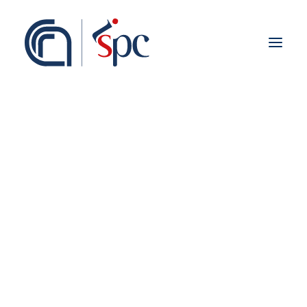
About the institute
Organization
Staff
ISPC Associates
Branches
History
Scientific Network
Institutional Collaborations
Groups & Labs
European
National
Non-invasive
Regional
Fieldwork abroad
Methods
International
ISPC Press
ISPC Open Portal
Zenodo
Social Board
Gruppo Rete Faro Italia
Public engagement