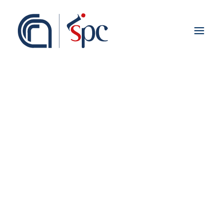
Presentazione
Organigramma
Personale
Associati ISPC
Sedi
Storia
Rete Scientifica
Collaborazioni Istituzionali
Europei
Nazionali
Regionali
Fieldwork abroad
Internazionali