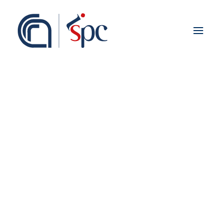
Presentazione
Organigramma
Personale
Associati ISPC
Sedi
Storia
Rete Scientifica
Collaborazioni Istituzionali
Europei
Nazionali
Regionali
Fieldwork abroad
Internazionali