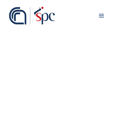
Presentazione
Organigramma
Personale
Associati ISPC
Sedi
Storia
Rete Scientifica
Collaborazioni Istituzionali
Europei
Nazionali
Regionali
Fieldwork abroad
Internazionali