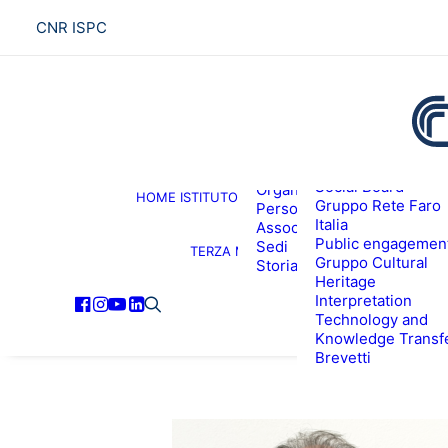
CNR ISPC
Presentazione
Social Board
Organigramma
HOME
ISTITUTO
R
Gruppo Rete Faro
Personale
Italia
Associati ISPC
Public engagemen
Sedi
TERZA MISSIONE
Gruppo Cultural
Storia
Heritage
Interpretation
Technology and
Knowledge Transf
Brevetti