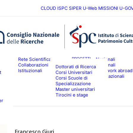
CLOUD ISPC
SIPER
U-Web MISSIONI
U-GO
Europei
ICERCA
PROGETTI
Rete Scientifica
Nazionali
Collaborazioni
Regionali
Dottorati di Ricerca
Istituzionali
Fieldwork abroad
t
Corsi Universitari
ALTA FORMAZIONE
EVENTI & N
Internazionali
Corsi Scuole di
Specializzazione
Master universitari
Tirocini e stage
er
Francesco Giuri