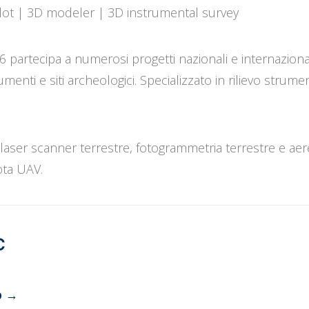
pilot | 3D modeler | 3D instrumental survey
6 partecipa a numerosi progetti nazionali e internazional
umenti e siti archeologici. Specializzato in rilievo strumen
laser scanner terrestre, fotogrammetria terrestre e ae
ota UAV.
C
b
→