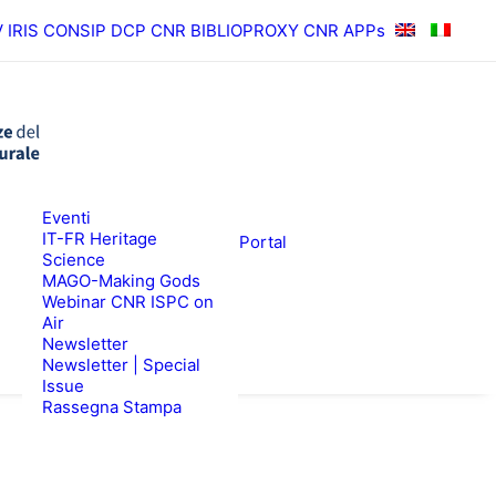
V
IRIS
CONSIP
DCP CNR
BIBLIOPROXY
CNR APPs
News
Eventi
RISULTATI
ISPC Press
IT-FR Heritage
ISPC Open Portal
Science
Zenodo
EWS
BANDI
MAGO-Making Gods
Webinar CNR ISPC on
Air
Newsletter
Newsletter | Special
Issue
Rassegna Stampa