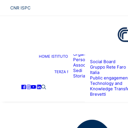
CNR ISPC
Presentazione
Organigramma
HOME
ISTITUTO
R
Personale
Social Board
Associati ISPC
Gruppo Rete Faro
Sedi
TERZA MISSIONE
Italia
Storia
Public engagemen
Technology and
Knowledge Transf
Brevetti