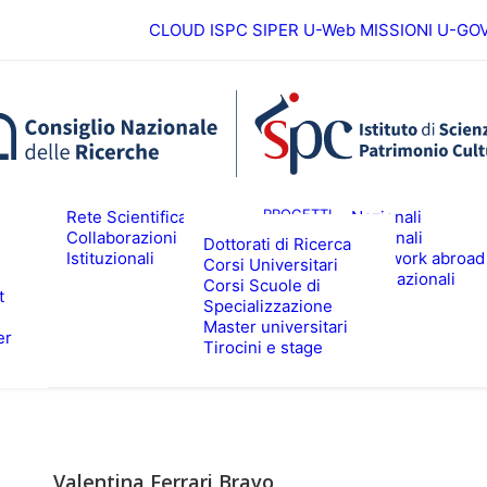
CLOUD ISPC
SIPER
U-Web MISSIONI
U-GO
Europei
ICERCA
PROGETTI
Rete Scientifica
Nazionali
Collaborazioni
Regionali
Dottorati di Ricerca
Istituzionali
Fieldwork abroad
Corsi Universitari
ALTA FORMAZIONE
EVENTI & N
Internazionali
Corsi Scuole di
t
Specializzazione
Master universitari
er
Tirocini e stage
Valentina Ferrari Bravo