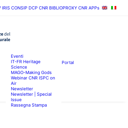
V
IRIS
CONSIP
DCP CNR
BIBLIOPROXY
CNR APPs
News
Eventi
RISULTATI
ISPC Press
IT-FR Heritage
ISPC Open Portal
Science
Zenodo
EWS
BANDI
MAGO-Making Gods
Webinar CNR ISPC on
Air
Newsletter
Newsletter | Special
Issue
Rassegna Stampa