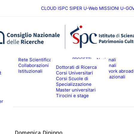
CLOUD ISPC
SIPER
U-Web MISSIONI
U-GO
Europei
ICERCA
PROGETTI
Rete Scientifica
Nazionali
Collaborazioni
Regionali
Dottorati di Ricerca
Istituzionali
Fieldwork abroad
t
Corsi Universitari
ALTA FORMAZIONE
EVENTI & N
Internazionali
Corsi Scuole di
Specializzazione
Master universitari
Tirocini e stage
er
Domenica Dininno