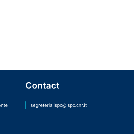
Contact
ente
segreteria.ispc@ispc.cnr.it