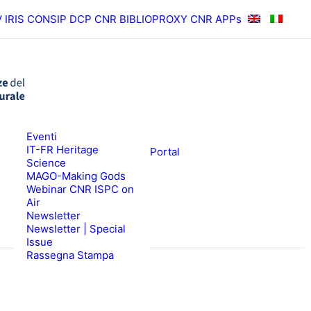
V
IRIS
CONSIP
DCP CNR
BIBLIOPROXY
CNR APPs
News
Eventi
RISULTATI
ISPC Press
IT-FR Heritage
ISPC Open Portal
Science
Zenodo
EWS
BANDI
MAGO-Making Gods
Webinar CNR ISPC on
Air
Newsletter
Newsletter | Special
Issue
Rassegna Stampa