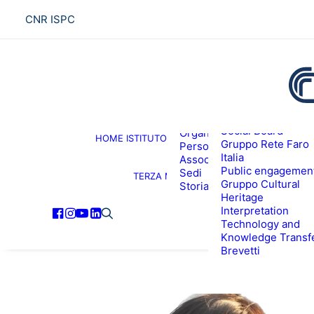
CNR ISPC
Presentazione
Social Board
Organigramma
HOME
ISTITUTO
R
Gruppo Rete Faro
Personale
Italia
Associati ISPC
Public engagemen
Sedi
TERZA MISSIONE
Gruppo Cultural
Storia
Heritage
Interpretation
Technology and
Knowledge Transf
Brevetti