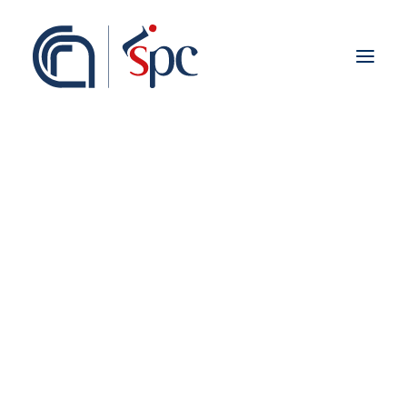
Presentazione
Organigramma
Personale
Associati ISPC
Sedi
Storia
Rete Scientifica
Collaborazioni Istituzionali
Europei
Nazionali
Regionali
Fieldwork abroad
Internazionali