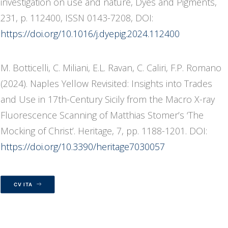
investigation on use and nature, Dyes and Pigments,
231, p. 112400, ISSN 0143-7208, DOI:
https://doi.org/10.1016/j.dyepig.2024.112400
M. Botticelli, C. Miliani, E.L. Ravan, C. Caliri, F.P. Romano
(2024). Naples Yellow Revisited: Insights into Trades
and Use in 17th-Century Sicily from the Macro X-ray
Fluorescence Scanning of Matthias Stomer’s ‘The
Mocking of Christ’. Heritage, 7, pp. 1188-1201. DOI:
https://doi.org/10.3390/heritage7030057
CV ITA