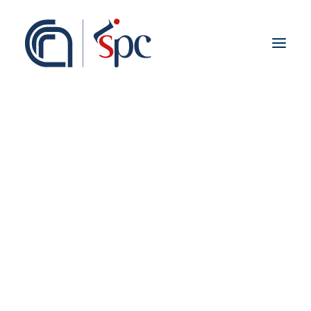
Presentazione
Organigramma
Personale
Associati ISPC
Sedi
Storia
Rete Scientifica
Collaborazioni Istituzionali
Europei
Nazionali
Regionali
Fieldwork abroad
Internazionali