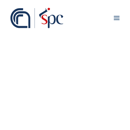
Presentazione
Organigramma
Personale
Associati ISPC
Sedi
Storia
Rete Scientifica
Collaborazioni Istituzionali
Europei
Nazionali
Regionali
Fieldwork abroad
Internazionali