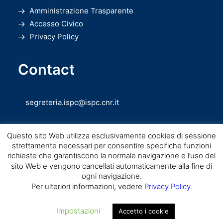
Amministrazione Trasparente
Accesso Civico
Privacy Policy
Contact
segreteria.ispc@ispc.cnr.it
Questo sito Web utilizza esclusivamente cookies di sessione
strettamente necessari per consentire specifiche funzioni
richieste che garantiscono la normale navigazione e l’uso del
sito Web e vengono cancellati automaticamente alla fine di
ogni navigazione.
Copyright © CNR ISPC |
Consiglio Nazionale delle Ricerche
– Istituto di
Per ulteriori informazioni, vedere
Privacy Policy
.
Scienze del Patrimonio Culturale – 2026
Impostazioni
Accetto i cookie