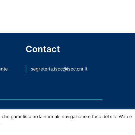
Contact
ente
segreteria.ispc@ispc.cnr.it
 che garantiscono la normale navigazione e l’uso del sito Web e
.
nio Culturale – 2026