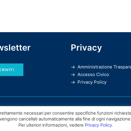
sletter
Privacy
Amministrazione Traspar
CRIVITI
Accesso Civico
Privacy Policy
rettamente necessari per consentire specifiche funzioni richieste
vengono cancellati automaticamente alla fine di ogni navigazione
Per ulteriori informazioni, vedere
Privacy Policy
.
SPC |
Consiglio Nazionale delle Ricerche
– Istituto di Scienze del Patrimo