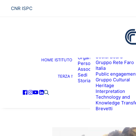
CNR ISPC
Presentazione
Social Board
Organigramma
HOME
ISTITUTO
R
Gruppo Rete Faro
Personale
Italia
Associati ISPC
Public engagemen
Sedi
TERZA MISSIONE
Gruppo Cultural
Storia
Heritage
Interpretation
Technology and
Knowledge Transf
Brevetti