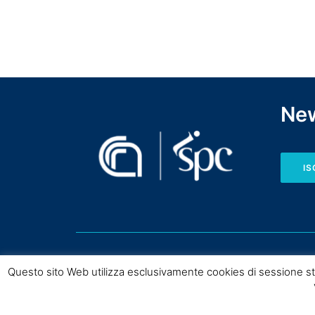
New
IS
Questo sito Web utilizza esclusivamente cookies di sessione st
Copyright © CNR I