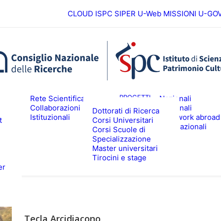
CLOUD ISPC
SIPER
U-Web MISSIONI
U-GO
Europei
ICERCA
PROGETTI
Rete Scientifica
Nazionali
Collaborazioni
Regionali
Dottorati di Ricerca
Istituzionali
Fieldwork abroad
t
Corsi Universitari
ALTA FORMAZIONE
EVENTI & N
Internazionali
Corsi Scuole di
Specializzazione
Master universitari
Tirocini e stage
er
Tecla Arcidiacono