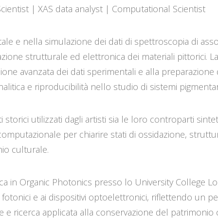
Scientist | XAS data analyst | Computational Scientist
ntale e nella simulazione dei dati di spettroscopia di as
azione strutturale ed elettronica dei materiali pittorici. L
zione avanzata dei dati sperimentali e alla preparazione 
litica e riproducibilità nello studio di sistemi pigmenta
 storici utilizzati dagli artisti sia le loro controparti sint
mputazionale per chiarire stati di ossidazione, struttu
io culturale.
rca in Organic Photonics presso lo University College Lo
i fotonici e ai dispositivi optoelettronici, riflettendo un
se e ricerca applicata alla conservazione del patrimonio 