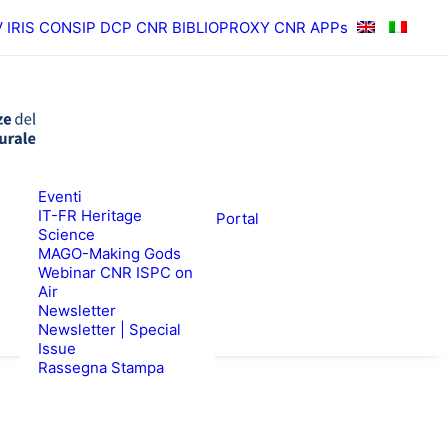
V
IRIS
CONSIP
DCP CNR
BIBLIOPROXY
CNR APPs
News
Eventi
RISULTATI
ISPC Press
IT-FR Heritage
ISPC Open Portal
Science
Zenodo
EWS
BANDI
MAGO-Making Gods
Webinar CNR ISPC on
Air
Newsletter
Newsletter | Special
Issue
Rassegna Stampa