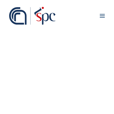
Presentazione
Organigramma
Personale
Associati ISPC
Sedi
Storia
Rete Scientifica
Collaborazioni Istituzionali
Europei
Vietnam
Nazionali
Regionali
Fieldwork abroad
Internazionali
ISPC Press
ISPC Open Portal
Zenodo
Social Board
Gruppo Rete Faro Italia
Public engagement