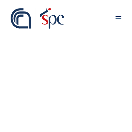
Presentazione
Organigramma
Personale
Associati ISPC
Sedi
Storia
Rete Scientifica
Collaborazioni Istituzionali
Europei
Bandi
Nazionali
Regionali
Fieldwork abroad
Internazionali
ISPC Press
ISPC Open Portal
Zenodo
Social Board
Gruppo Rete Faro Italia
Public engagement