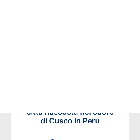
Potrebbe interessarti
25 Giugno 2026
Nuove evidenze di una
città nascosta nel cuore
di Cusco in Perù