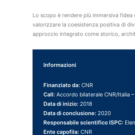
Lo scopo è rendere più immersiva l’idea d
valorizzare la coesistenza positiva di div
approccio integrato come storico, archi
Informazioni
Finanziato da:
CNR
Call:
Accordo bilaterale CNR/Italia 
Data di inizio:
2018
Data di conclusione:
2020
Responsabile scientifico ISPC:
Elena
Ente capofila:
CNR