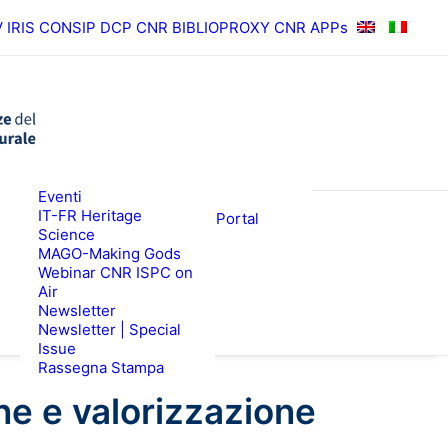
V
IRIS
CONSIP
DCP CNR
BIBLIOPROXY
CNR APPs
News
Eventi
RISULTATI
ISPC Press
IT-FR Heritage
ISPC Open Portal
Science
Zenodo
EWS
BANDI
MAGO-Making Gods
Webinar CNR ISPC on
Air
Newsletter
Newsletter | Special
Issue
Rassegna Stampa
ne e valorizzazione