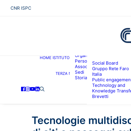
CNR ISPC
Presentazione
Organigramma
HOME
ISTITUTO
R
Personale
Social Board
Associati ISPC
Gruppo Rete Faro
Sedi
TERZA MISSIONE
Italia
Storia
Public engagemen
Technology and
Knowledge Transf
Brevetti
Tecnologie multidisc