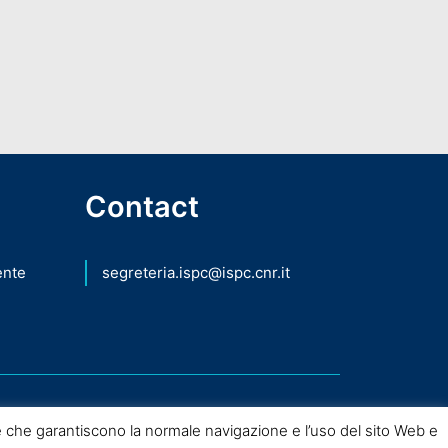
Contact
ente
segreteria.ispc@ispc.cnr.it
 che garantiscono la normale navigazione e l’uso del sito Web e