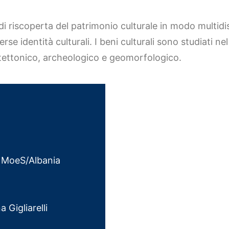
i riscoperta del patrimonio culturale in modo multidisc
erse identità culturali. I beni culturali sono studiati n
tettonico, archeologico e geomorfologico.
– MoeS/Albania
 Gigliarelli