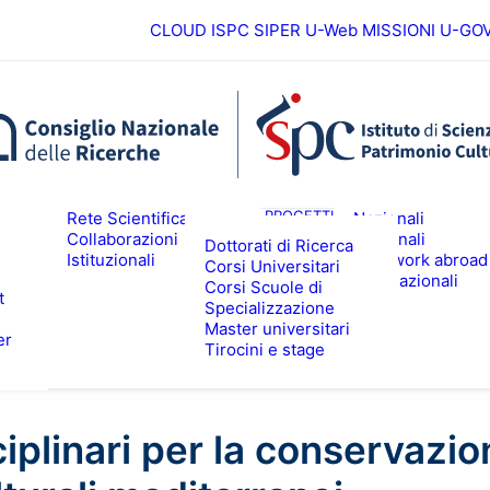
CLOUD ISPC
SIPER
U-Web MISSIONI
U-GO
Europei
ICERCA
PROGETTI
Rete Scientifica
Nazionali
Collaborazioni
Regionali
Dottorati di Ricerca
Istituzionali
Fieldwork abroad
Corsi Universitari
ALTA FORMAZIONE
EVENTI & N
Internazionali
Corsi Scuole di
t
Specializzazione
Master universitari
er
Tirocini e stage
iplinari per la conservazio