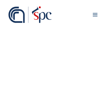
About the institute
Organization
Staff
ISPC Associates
Branches
History
Scientific Network
Tenders
Institutional Collaborations
European
National
Regional
Fieldwork abroad
All tenders are published in the dedicated
International
URP CNR
section:
www.urp.cnr.it
ISPC Press
ISPC Open Portal
Zenodo
Social Board
Gruppo Rete Faro Italia
Public engagement