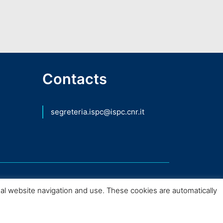
Contacts
segreteria.ispc@ispc.cnr.it
mal website navigation and use. These cookies are automatically
nio Culturale – 2026