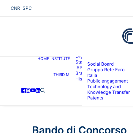
CNR ISPC
About the institute
Organization
HOME
INSTITUTE
R
Staff
Social Board
ISPC Associates
Gruppo Rete Faro
Branches
THIRD MISSION
Italia
History
Public engagement
Technology and
Knowledge Transfer
Patents
Bando di Concorso