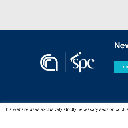
New
SI
This website uses exclusively strictly necessary session cooki
Copyright © CNR I