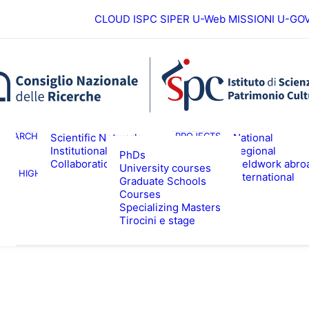
CLOUD ISPC
SIPER
U-Web MISSIONI
U-GO
European
ESEARCH
PROJECTS
Scientific Network
National
Institutional
Regional
PhDs
Collaborations
Fieldwork abro
University courses
HIGHER EDUCATION
EVENTS & NE
International
Graduate Schools
Courses
Specializing Masters
Tirocini e stage