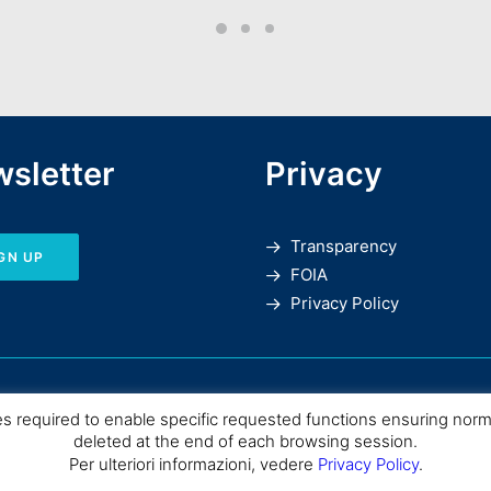
sletter
Privacy
Transparency
GN UP
FOIA
Privacy Policy
es required to enable specific requested functions ensuring nor
deleted at the end of each browsing session.
Per ulteriori informazioni, vedere
Privacy Policy
.
SPC |
Consiglio Nazionale delle Ricerche
– Istituto di Scienze del Patrimo