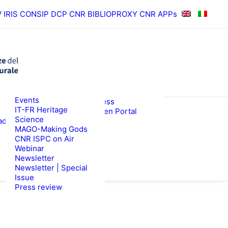
V
IRIS
CONSIP
DCP CNR
BIBLIOPROXY
CNR APPs
News
Events
RESULTS
ISPC Press
IT-FR Heritage
ISPC Open Portal
Science
ad
Zenodo
WS
TENDERS
MAGO-Making Gods
CNR ISPC on Air
Webinar
Newsletter
Newsletter | Special
Issue
Press review