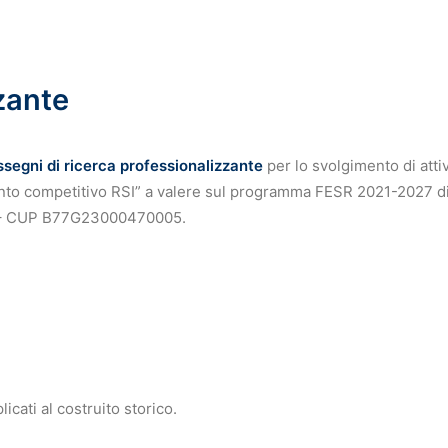
zante
ssegni di ricerca professionalizzante
per lo svolgimento di attiv
ento competitivo RSI” a valere sul programma FESR 2021-2027 di
23 – CUP B77G23000470005.
icati al costruito storico.