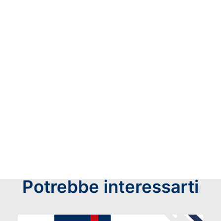
culturale e paesaggistico nella prospettiva
dell’economia circolare e città-regioni circolari.
SCARICA IL BANDO
Potrebbe interessarti