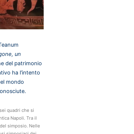
i Teanum
gone, un
one del patrimonio
tivo ha l’intento
 del mondo
conosciute.
ei quadri che si
tica Napoli. Tra il
 del simposio. Nelle
usi simposiaci dei