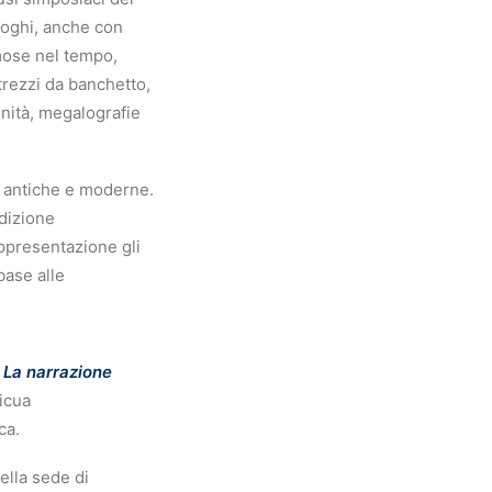
aloghi, anche con
amose nel tempo,
ttrezzi da banchetto,
vinità, megalografie
he antiche e moderne.
adizione
rappresentazione gli
base alle
. La narrazione
icua
ca.
ella sede di