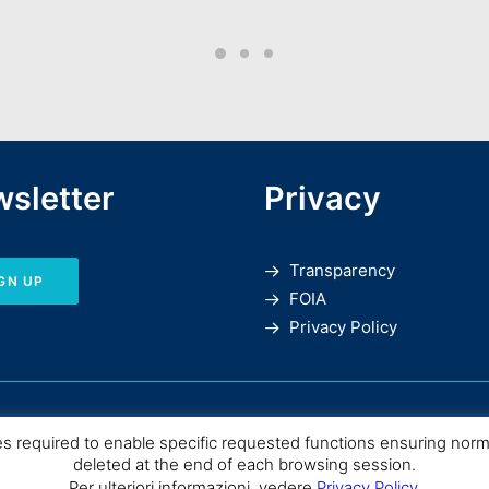
sletter
Privacy
Transparency
GN UP
FOIA
Privacy Policy
es required to enable specific requested functions ensuring nor
deleted at the end of each browsing session.
Per ulteriori informazioni, vedere
Privacy Policy
.