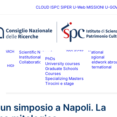
CLOUD ISPC
SIPER
U-Web MISSIONI
U-GO
European
ESEARCH
PROJECTS
Scientific Network
National
Institutional
Regional
PhDs
Collaborations
Fieldwork abro
University courses
HIGHER EDUCATION
EVENTS & NE
International
Graduate Schools
Courses
Specializing Masters
Tirocini e stage
 un simposio a Napoli. La