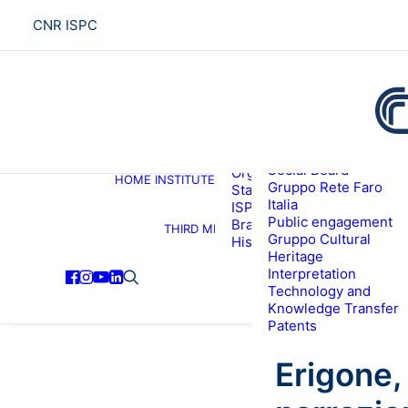
CNR ISPC
About the institute
Social Board
Organization
HOME
INSTITUTE
R
Gruppo Rete Faro
Staff
Italia
ISPC Associates
Public engagement
Branches
THIRD MISSION
Gruppo Cultural
History
Heritage
Interpretation
Technology and
Knowledge Transfer
Patents
Erigone,