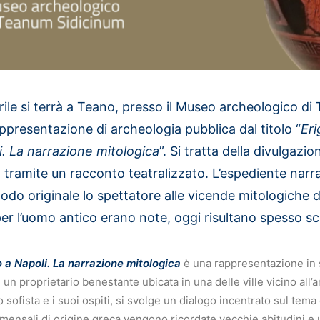
rile si terrà a Teano, presso il Museo archeologico d
ppresentazione di archeologia pubblica dal titolo “
Eri
. La narrazione mitologica
”.
Si tratta della divulgazi
 tramite un racconto teatralizzato. L’espediente narra
modo originale lo spettatore alle vicende mitologiche
per l’uomo antico erano note, oggi risultano spesso s
 a Napoli. La narrazione mitologica
è una rappresentazione in s
 un proprietario benestante ubicata in una delle ville vicino all’an
o sofista e i suoi ospiti, si svolge un dialogo incentrato sul tema
mmensali di origine greca vengono ricordate vecchie abitudini e 