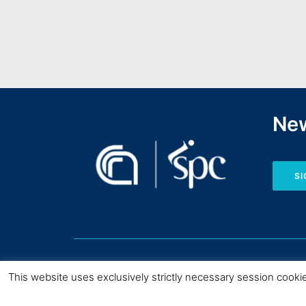
New
SI
This website uses exclusively strictly necessary session cooki