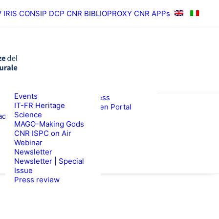
V
IRIS
CONSIP
DCP CNR
BIBLIOPROXY
CNR APPs
News
Events
RESULTS
ISPC Press
IT-FR Heritage
ISPC Open Portal
Science
ad
Zenodo
WS
TENDERS
MAGO-Making Gods
CNR ISPC on Air
Webinar
Newsletter
Newsletter | Special
Issue
Press review