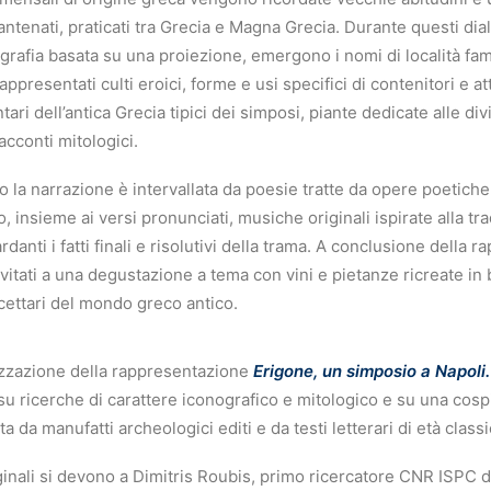
 antenati, praticati tra Grecia e Magna Grecia. Durante questi di
nografia basata su una proiezione, emergono i nomi di località f
ppresentati culti eroici, forme e usi specifici di contenitori e a
tari dell’antica Grecia tipici dei simposi, piante dedicate alle di
acconti mitologici.
ro la narrazione è intervallata da poesie tratte da opere poetic
, insieme ai versi pronunciati, musiche originali ispirate alla tr
danti i fatti finali e risolutivi della trama. A conclusione della 
vitati a una degustazione a tema con vini e pietanze ricreate in 
icettari del mondo greco antico.
lizzazione della rappresentazione
Erigone, un simposio a Napoli
su ricerche di carattere iconografico e mitologico e su una cosp
 da manufatti archeologici editi e da testi letterari di età classi
inali si devono a Dimitris Roubis, primo ricercatore CNR ISPC d