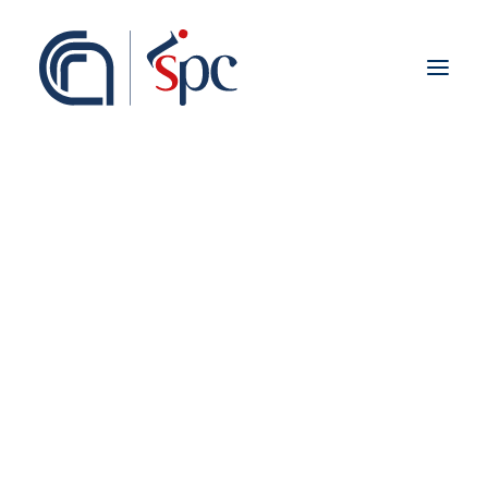
Presentazione
Organigramma
Personale
Associati ISPC
Sedi
Storia
Rete Scientifica
Collaborazioni Istituzionali
Europei
News
Nazionali
Regionali
Fieldwork abroad
Internazionali
ISPC Press
ISPC Open Portal
Zenodo
Social Board
Gruppo Rete Faro Italia
Public engagement