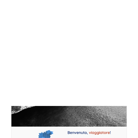
28 aprile 2022
. Questa la data della
conferenza stampa per la presentazione del
progetto
Arzachena Civiltà Millenaria
presso la sala consiliare del Comune di
Arzachena.