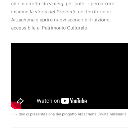
che in diretta
streaming
, per poter ripercorrere
insieme
la storia del Presente
del territorio di
Arzachena e aprire nuovi scenari di fruizione
accessibile al Patrimonio Culturale.
Il video di presentazione del progetto Arzachena Civiltà Millenaria