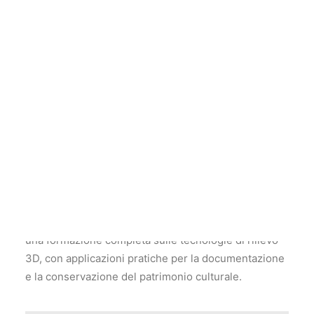
programma intensivo di formazione, promosso da
E-
RIHS.it
, il nodo italiano dell’
Infrastruttura di Ricerca
Europea per le Scienze del Patrimonio Culturale
e
nato dalla collaborazione tra
CNR DSU
,
CNR ISPC
,
CNR ISTI
and
Fondazione Roffredo Caetani
, con il
patrocinio di
Unione Italiana Disegno
(UID) e una
partnership tecnico-scientifica con prestigiose
università italiane e aziende high-tech.
Il Digital Heritage Camp si terrà dal 26 agosto al 7
settembre nella splendida cornice architettonica e
naturalistica dei Giardini di Ninfa e del Castello di
Sermoneta in Italia. I partecipanti saranno coinvolti in
una formazione completa sulle tecnologie di rilievo
3D, con applicazioni pratiche per la documentazione
e la conservazione del patrimonio culturale.