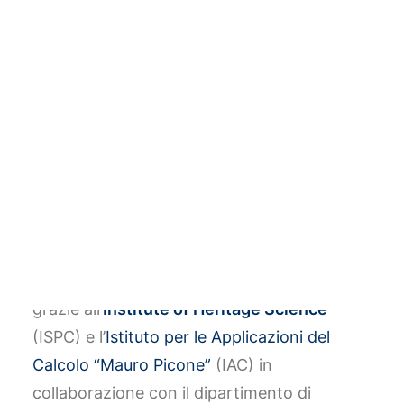
preventiva dell’arte
moderna e
contemporanea
Monitoraggio delle condizioni ambientali,
analisi della qualità dell’aria e studio del
flusso di visitatori sono le principali azioni
che caratterizzano lo studio condotto dal
Consiglio Nazionale delle Ricerche (CNR)
grazie all’
Institute of Heritage Science
(ISPC) e l’
Istituto per le Applicazioni del
Calcolo “Mauro Picone”
(IAC) in
collaborazione con il dipartimento di