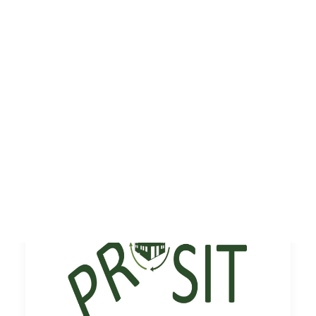
I progetti regionali
CLOSED
ONGOING
MOSTRA TUTTO
LAZIO
SICILIA
PUGLIA
BASILICATA
TOSCANA
CAMPANIA