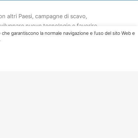
con altri Paesi, campagne di scavo,
sviluppare nuove tecnologie e favorire
 che garantiscono la normale navigazione e l’uso del sito Web e
ulturale.
.
he (
CNR
) attraverso gli
accordi
stituto con Enti omologhi stranieri e del
ni archeologiche
, cosiddette missioni
ale ed europeo.