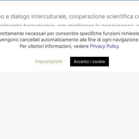
po e dialogo interculturale, cooperazione scientifica 
ferimento tecnologico, per migliorare la conoscenza, 
rettamente necessari per consentire specifiche funzioni richieste
rcheologia, del restauro e della tutela del patrimonio c
vengono cancellati automaticamente alla fine di ogni navigazione
Per ulteriori informazioni, vedere
Privacy Policy
.
 grazie al supporto del Consiglio Nazionale delle Ricerc
Impostazioni
Accetto i cookie
i
laboratori archeologici congiunti
siglati dal nostro I
perazione internazionale
(
MAECI
) attraverso le
missio
tano il progresso della ricerca a livello internazion