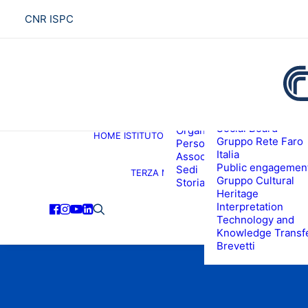
CNR ISPC
Presentazione
Social Board
Organigramma
HOME
ISTITUTO
R
Gruppo Rete Faro
Personale
Italia
Associati ISPC
Public engagemen
Sedi
TERZA MISSIONE
Gruppo Cultural
Storia
Heritage
Interpretation
Technology and
Knowledge Transf
Brevetti