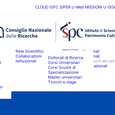
CLOUD ISPC
SIPER
U-Web MISSIONI
U-GO
Europei
ICERCA
PROGETTI
Rete Scientifica
Nazionali
Collaborazioni
Regionali
Dottorati di Ricerca
Istituzionali
Fieldwork abroad
t
Corsi Universitari
ALTA FORMAZIONE
EVENTI & N
Internazionali
Corsi Scuole di
Specializzazione
Master universitari
Tirocini e stage
er