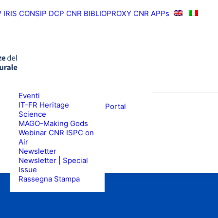
V
IRIS
CONSIP
DCP CNR
BIBLIOPROXY
CNR APPs
News
Eventi
RISULTATI
ISPC Press
IT-FR Heritage
ISPC Open Portal
Science
Zenodo
EWS
BANDI
MAGO-Making Gods
Webinar CNR ISPC on
Air
Newsletter
Newsletter | Special
Issue
Rassegna Stampa